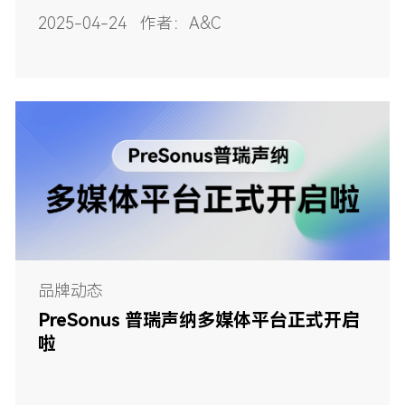
2025-04-24 作者：A&C
品牌动态
PreSonus 普瑞声纳多媒体平台正式开启
啦