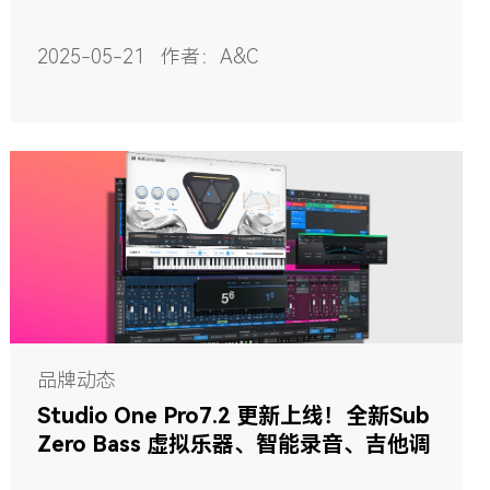
2025-05-21 作者：A&C
品牌动态
Studio One Pro7.2 更新上线！全新Sub
Zero Bass 虚拟乐器、智能录音、吉他调
音神器全都有！