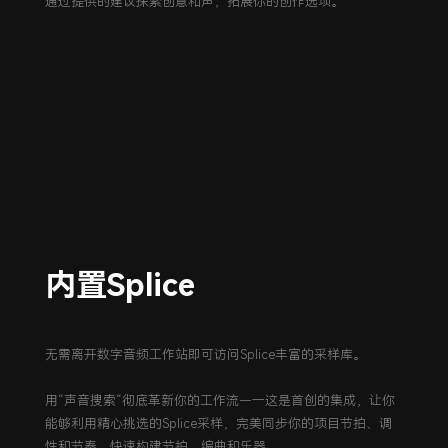
通过提供的建议探索创意和声，拓展你的创作选项。
内置Splice
无需离开数字音频工作站即可访问Splice丰富的采样库。
用“声音搜索“彻底革新你的工作流—一这是首创的集成，让你
能够利用精心挑选的Splice采样，完美同步你的项目节拍、调
性和节奏，快速构建节拍、编曲和乐器。