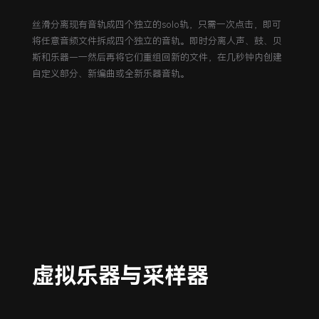
丝滑分离现有音轨成四个独立的solo轨，只需一次点击，即可
将任意音频文件拆成四个独立的音轨。即时分离人声、鼓、贝
斯和乐器—一然后再将它们重组回新的文件，在几秒钟内创建
自定义部分、新编曲或全新乐器音轨。
虚拟乐器与采样器