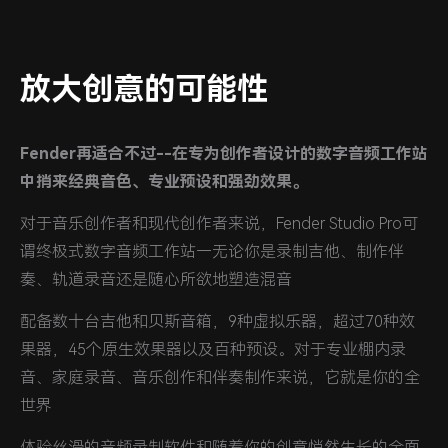
放大创意的可能性
Fender再适合不过--在专为创作者设计的数字音频工作站
中捎来经典音色、专业预设和强劲效果。
对于音乐创作者和现代创作者来说，Fender Studio Pro可
谓终极式数字音频工作站—无论你是录制吉他、制作伴
奏、轨道录音还是随心所欲地塑造混音
配备数十台吉他和贝斯音箱，9种虚拟乐器，超过70种效
果器，45个原生效果器以及百种预设。对于专业棚内录
音、家庭录音、音乐创作和伴奏制作来说，它就是你的全
世界
体验丝滑的音频录制软件和随着你的创意悄然生长的全面