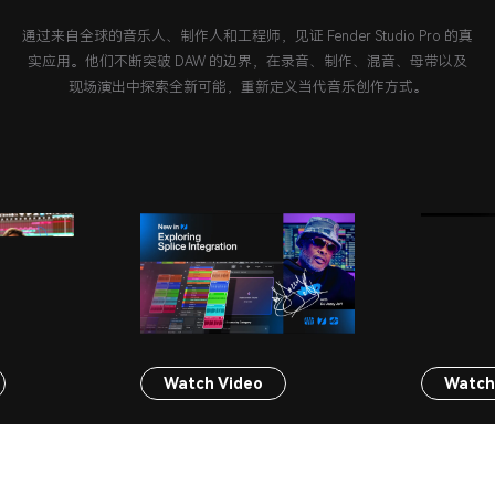
通过来自全球的音乐人、制作人和工程师，见证 Fender Studio Pro 的真
实应用。他们不断突破 DAW 的边界，在录音、制作、混音、母带以及
现场演出中探索全新可能，重新定义当代音乐创作方式。
Watch Video
Watch